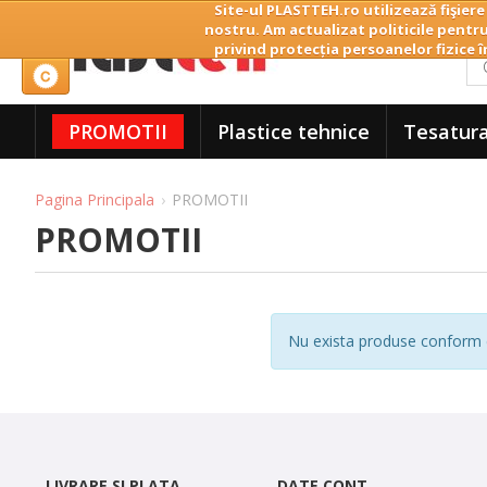
Site-ul PLASTTEH.ro utilizează fişiere
nostru. Am actualizat politicile pentru
privind protecția persoanelor fizice î
PROMOTII
Plastice tehnice
Tesatura
Pagina Principala
PROMOTII
PROMOTII
Nu exista produse conform cr
LIVRARE SI PLATA
DATE CONT