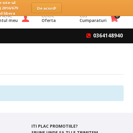
 site-ul
Home
Companie
Servicii
Contact
Favorite
) 2016/679
d libera
 venit,
Cerere
Cos
0
ntul meu
Oferta
Cumparaturi
0364148940
ITI PLAC PROMOTIILE?
SPUNE UNDE SA TI LE TRIMITEM