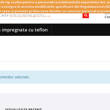
 de tip cookie pentru a personaliza și îmbunătăți experiența dvs. pe
 a integra în acestea modificările specificate din Regulamentul (UE
n ceea ce privește prelucrarea datelor cu caracter personal și privin
Bun
circulație a acestor date.
Co
 impregnata cu teflon
iteriilor selectate.
VIZUALIZATE RECENT