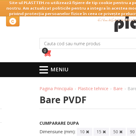
Site-ul PLASTTEH.ro utilizează fişiere de tip cookie pentru a p
Home
Companie
nostru. Am actualizat politicile pentru a integra în acestea mod
privind protecția persoanelor fizice în ceea ce privește prelucr
circulație a acesto
0
MENIU
Pagina Principala
Plastice tehnice
Bare
Bar
Bare PVDF
CUMPARARE DUPA
Dimensiune (mm):
10
15
50
90