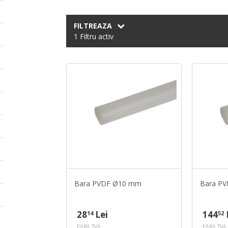
FILTREAZA
1 Filtru activ
Bara PVDF Ø10 mm
Bara P
28
Lei
144
14
52
FARA TVA
FARA TVA