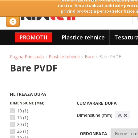
Site-ul PLASTTEH.ro utilizează fişiere
nostru. Am actualizat politicile pentru
privind protecția persoanelor fizice î
PROMOTII
Plastice tehnice
Tesatura
Pagina Principala
Plastice tehnice
Bare
Bare PVDF
Bare PVDF
FILTREAZA DUPA
CUMPARARE DUPA
DIMENSIUNE (MM)
10
(1)
Dimensiune (mm):
90
15
(1)
20
(1)
25
(1)
ORDONEAZA
30
(1)