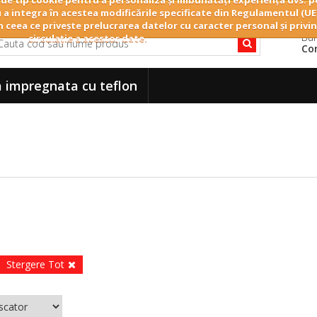
 de tip cookie pentru a personaliza și îmbunătăți experiența dvs. pe
 a integra în acestea modificările specificate din Regulamentul (UE
n ceea ce privește prelucrarea datelor cu caracter personal și privin
Bun
circulație a acestor date.
Co
 impregnata cu teflon
Stergere Tot