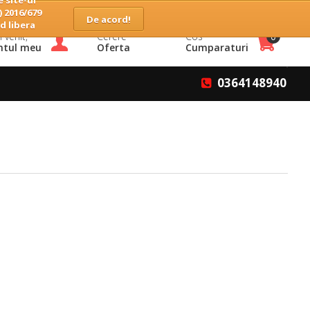
 site-ul
Home
Companie
Servicii
Contact
Favorite
) 2016/679
d libera
 venit,
Cerere
Cos
0
ntul meu
Oferta
Cumparaturi
0364148940