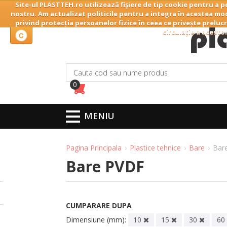
Site-ul PLASTTEH.ro utilizează fişiere de tip cookie pentru a p
Home
Companie
nostru. Am actualizat politicile pentru a integra în acestea mod
privind protecția persoanelor fizice în ceea ce privește prelucr
circulație a acesto
0
MENIU
Pagina Principala
Plastice tehnice
Bare
Bar
Bare PVDF
CUMPARARE DUPA
Dimensiune (mm):
10
15
30
60