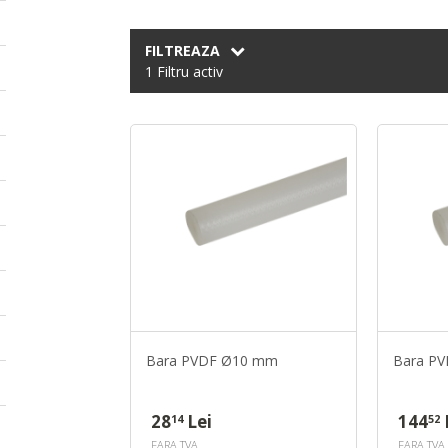
FILTREAZA
1 Filtru activ
Bara PVDF Ø10 mm
Bara P
28
Lei
144
14
52
FARA TVA
FARA TVA