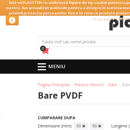
Site-ul PLASTTEH.ro utilizează fişiere de tip cookie pentru a p
Home
Companie
nostru. Am actualizat politicile pentru a integra în acestea mod
privind protecția persoanelor fizice în ceea ce privește prelucr
circulație a acesto
0
MENIU
Pagina Principala
Plastice tehnice
Bare
Bar
Bare PVDF
CUMPARARE DUPA
Dimensiune (mm):
50
90
Lungime 