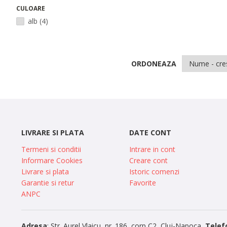
CULOARE
alb
(4)
ORDONEAZA
LIVRARE SI PLATA
DATE CONT
Termeni si conditii
Intrare in cont
Informare Cookies
Creare cont
Livrare si plata
Istoric comenzi
Garantie si retur
Favorite
ANPC
Adresa
: Str. Aurel Vlaicu, nr. 186, corp C2, Cluj-Napoca,
Telef