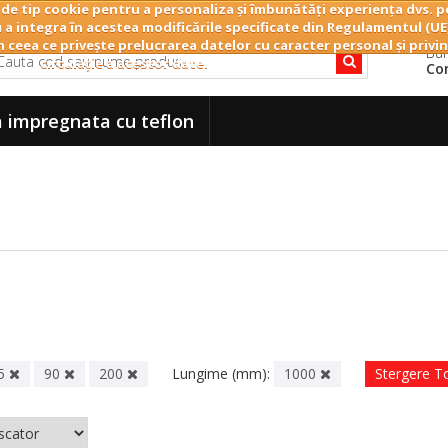
 de tip cookie pentru a personaliza și îmbunătăți experiența dvs. pe
 a integra în acestea modificările specificate din Regulamentul (UE
n ceea ce privește prelucrarea datelor cu caracter personal și privin
Bun
circulație a acestor date.
Co
 impregnata cu teflon
5
90
200
Lungime (mm):
1000
Stergere T