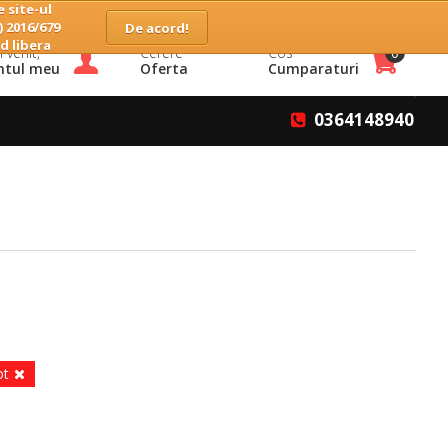
 site-ul
Home
Companie
Servicii
Contact
Favorite
) 2016/679
d libera
 venit,
Cerere
Cos
0
ntul meu
Oferta
Cumparaturi
0364148940
ot