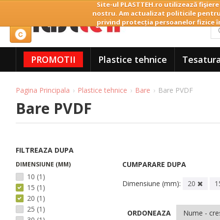
Site-ul PLASTTEH.ro utilizează fişiere
nostru. Am actualizat politicile pentru
privind protecția persoanelor fizice î
PROMOTII
Plastice tehnice
Tesatura
Pagina Principala
Plastice tehnice
Bare
Bare PVDF
Bare PVDF
FILTREAZA DUPA
CUMPARARE DUPA
DIMENSIUNE (MM)
10
(1)
Dimensiune (mm):
20
1
15
(1)
20
(1)
25
(1)
ORDONEAZA
30
(1)