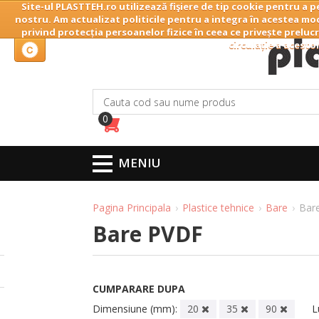
Site-ul PLASTTEH.ro utilizează fişiere de tip cookie pentru a p
Home
Companie
nostru. Am actualizat politicile pentru a integra în acestea mod
privind protecția persoanelor fizice în ceea ce privește prelucr
circulație a acesto
0
MENIU
Pagina Principala
Plastice tehnice
Bare
Bar
Bare PVDF
CUMPARARE DUPA
Dimensiune (mm):
20
35
90
L